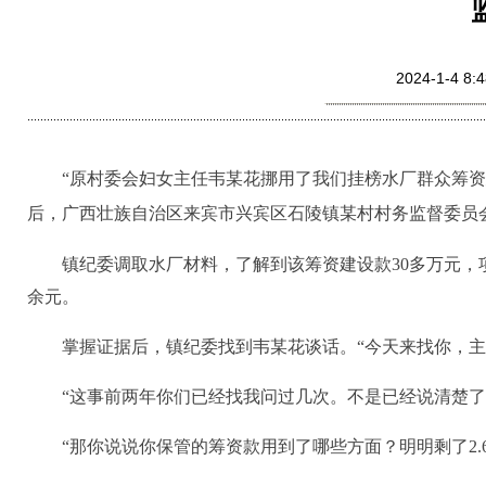
2024-1-
“原
村委会
妇女主任韦某花挪用了我们挂榜水厂群众筹资
后，
广西壮族自治区来宾市兴宾区石陵镇某村
村务监督委员
镇纪委调取水厂材料，了解到该筹资建设款30多万元，项目
余元。
掌握证据后，镇纪委找到韦某花谈话。“今天来找你，主
“这事前两年你们已经找我问过几次。不是已经说清楚了
“那你说说你保管的筹资款用到了哪些方面？明明剩了2.6