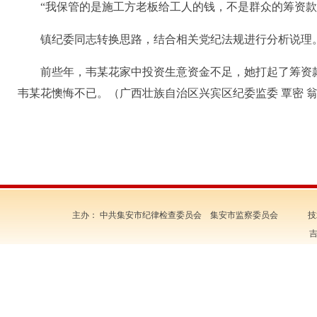
“我保管的是施工方老板给工人的钱，不是群众的筹资款。
镇纪委同志转换思路，结合相关党纪法规进行分析说理。
前些年，韦某花家中投资生意资金不足，她打起了筹资款的
韦某花懊悔不已。（广西壮族自治区兴宾区纪委监委 覃密 翁美桂
主办： 中共集安市纪律检查委员会 集安市监察委员会 技
吉