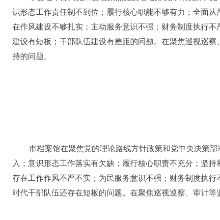
识形态工作责任制不到位
；
履行核心职能不够有力
；
全面从
在
作风建设不够扎实
；
主动服务意识不强
；
财务制度执行不
建设有短板
；
干部队伍建设有差距
的问题
。在
聚焦
巡视巡察
持
的问题
。
市档案馆
在聚焦党的理论路线方针政策和党中央决策部
入
；
意识形态工作落实有欠缺
；
履行核心职责不充分
；
坚持
存在
工作作风不严不实
；
为民服务意识不强
；
财务制度执行
时代干部队伍还存在短板
的问题。在
聚焦
巡视巡察、审计等