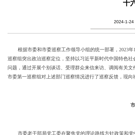
十
2024-1
根据市委和市委巡察工作领导小组的统一部署，
2023
年
巡察组突出政治巡察定位，坚持以习近平新时代中国特色社
问题，通过开展个别谈话
、
受理群众来信来访、调阅有关文
市委
第一
巡察组对上述部门
巡察情况
进行了巡察反馈，现向
市委
老干部局党工委
在聚焦党的理论路线方针政策和党