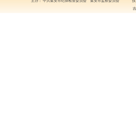
主办： 中共集安市纪律检查委员会 集安市监察委员会 技
吉