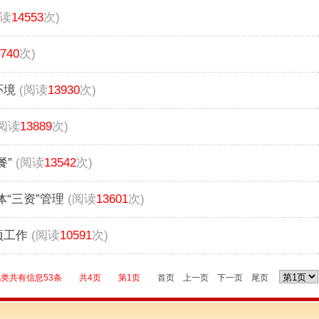
阅读
14553
次)
740
次)
环境
(阅读
13930
次)
(阅读
13889
次)
餐”
(阅读
13542
次)
“三资”管理
(阅读
13601
次)
项工作
(阅读
10591
次)
此类共有信息53条 共4页 第1页
首页
上一页
下一页
尾页