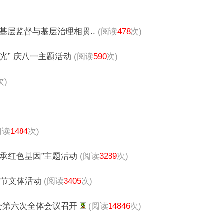
基层监督与基层治理相贯..
(阅读
478
次)
光” 庆八一主题活动
(阅读
590
次)
次)
)
阅读
1484
次)
承红色基因”主题活动
(阅读
3289
次)
女节文体活动
(阅读
3405
次)
会第六次全体会议召开
(阅读
14846
次)